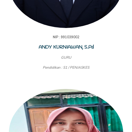
NIP : 991039002
ANDY KURNIAWAN, S.Pd
GURU
Pendidikan : S1 / PENJASKES