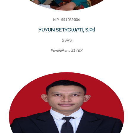
NIP : 991039004
YUYUN SETYOWATI, S.Pd
GURU
Pendidikan : S1 / BK