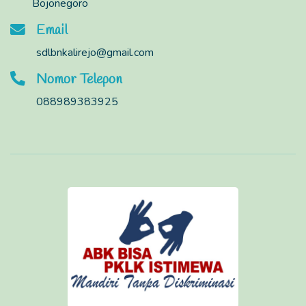
Bojonegoro
Email
sdlbnkalirejo@gmail.com
Nomor Telepon
088989383925