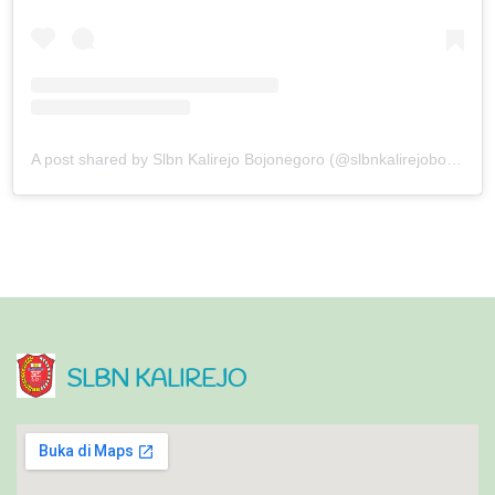
A post shared by Slbn Kalirejo Bojonegoro (@slbnkalirejobojonegoro)
SLBN KALIREJO